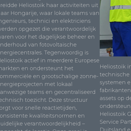
reidde Heliostoik haar activiteiten uit
aar Hongarije, waar lokale teams van
ngenieurs, technici en elektriciens
erden opgezet die verantwoordelijk
aren voor het dagelijkse beheer en
nderhoud van fotovoltaïsche
nergiecentrales. Tegenwoordig is
eliostoik actief in meerdere Europese
Heliostoik i
arkten en ondersteunt het
technische 
ommerciële en grootschalige zonne-
systemen 
nergieprojecten met lokaal
fabrikanten
anwezige teams en gecentraliseerd
assets op d
echnisch toezicht. Deze structuur
ondersteune
orgt voor snelle reactietijden,
Heliostoik 
onsistente kwaliteitsnormen en
Service Par
uidelijke verantwoordelijkheid –
Duitsland e