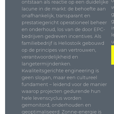
o
ontstaan ​​als reactie op een duidelijke
w
lacune in de markt: de behoefte aan
g
onafhankelijk, transparant en
g
prestatiegericht operationeel beheer
i
en onderhoud, los van de door EPC-
l
bedrijven gedreven incentives. Als
u
familiebedrijf is Heliostoik gebouwd
op de principes van vertrouwen,
verantwoordelijkheid en
langetermijndenken.
Kwaliteitsgerichte engineering is
geen slogan, maar een cultureel
fundament – ​​leidend voor de manier
waarop projecten gedurende hun
hele levenscyclus worden
gemonitord, onderhouden en
geoptimaliseerd. Zonne-energie is