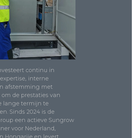
nvesteert continu in
expertise, interne
en afstemming met
 om de prestaties van
e lange termijn te
n. Sinds 2024 is de
Group een actieve Sungrow
tner voor Nederland,
n Hongarije en levert