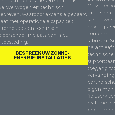
ngeacht de locatie. Onze groei is
OEM-gecoör
eloverwogen en technisch
grootschal
edreven, waardoor expansie gepaard
samenwerki
aat met operationele capaciteit,
mogelijk: 
nterne tools en technisch
conform de 
eiderschap, in plaats van met
fabrikant S
itbesteding.
garantieafh
BESPREEK UW ZONNE-
technische 
ENERGIE-INSTALLATIES
supporttea
toegang to
vervanging
partnerscha
eigen moni
fieldservic
realtime inz
problemen 