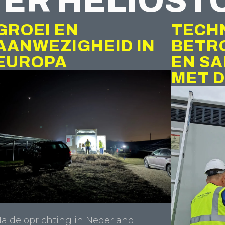
ER HELIOST
GROEI EN
TECH
AANWEZIGHEID IN
BETR
EUROPA
EN S
MET D
a de oprichting in Nederland