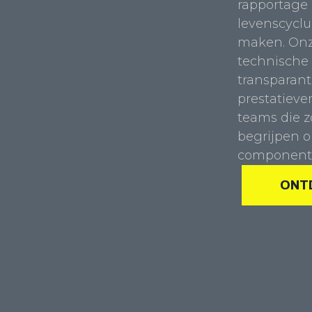
rapportage
levenscyclu
maken. Onze
technische 
transparant
prestatieve
teams die 
begrijpen o
component
ONT