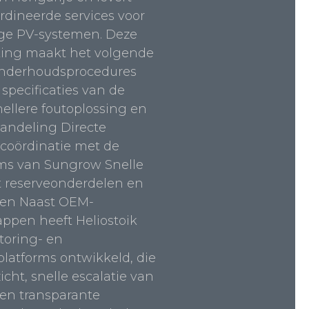
dineerde services voor
ige PV-systemen. Deze
ng maakt het volgende
Onderhoudsprocedures
specificaties van de
nellere foutoplossing en
andeling Directe
coördinatie met de
ms van Sungrow Snelle
t reserveonderdelen en
en Naast OEM-
ppen heeft Heliostoik
toring- en
eplatforms ontwikkeld, die
icht, snelle escalatie van
en transparante