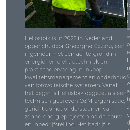
b
n
i
w
w
Heliostoik is in 2022 in Nederland
o
opgericht door Gheorghe Cozaru, een
e
ingenieur met een achtergrond in
H
energie- en elektrotechniek en
m
praktische ervaring in inkoop,
c
kwaliteitsmanagement en onderhoud
e
van fotovoltaïsche systemen. Vanaf
a
het begin is Heliostoik opgezet als een
t
technisch gedreven O&M-organisatie,
z
gericht op het ondersteunen van
c
zonne-energieprojecten na de bouw
d
en inbedrijfstelling. Het bedrijf is