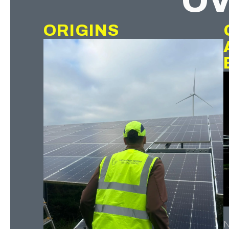
OV
ORIGINS
N