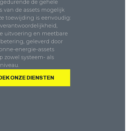
 gedurende de gehele
s van de assets mogelijk
 toewijding is eenvoudig:
verantwoordelijkheid,
e uitvoering en meetbare
rbetering, geleverd door
zonne-energie-assets
p zowel systeem- als
niveau.
DEK ONZE DIENSTEN