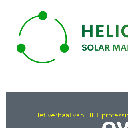
Ga
naar
de
inhoud
Het verhaal van HET professi