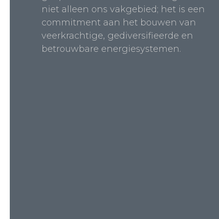
niet alleen ons vakgebied; het is een
commitment aan het bouwen van
veerkrachtige, gediversifieerde en
betrouwbare energiesystemen.